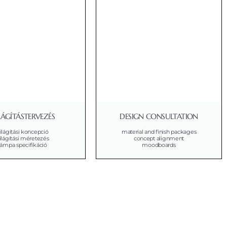
LÁGÍTÁSTERVEZÉS
DESIGN CONSULTATION
ilágítási koncepció
material and finish packages
ilágítási méretezés
concept alignment
lámpa specifikáció
moodboards