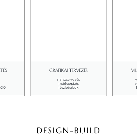
ZTÉS
GRAFIKAI TERVEZÉS
VI
mintatervezés
v
márkaépítés
v
 BOQ
részletrajzok
DESIGN-BUILD