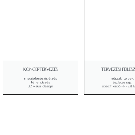
KONCEPTERVEZÉS
TERVEZÉSI FEJLES
megjelenés és érzés
műszaki tervek
térrendezés
részletes rajz
3D visual design
specifikáció - FFE &