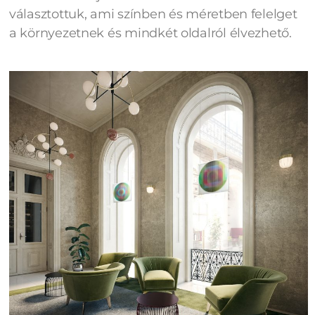
választottuk, ami színben és méretben felelget
a környezetnek és mindkét oldalról élvezhető.