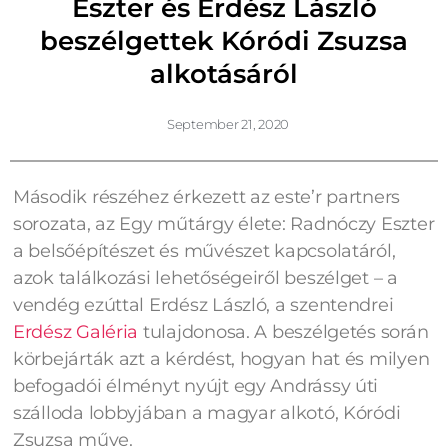
Eszter és Erdész László
beszélgettek Kóródi Zsuzsa
alkotásáról
September 21, 2020
Második részéhez érkezett az este’r partners
sorozata, az Egy műtárgy élete: Radnóczy Eszter
a belsőépítészet és művészet kapcsolatáról,
azok találkozási lehetőségeiről beszélget – a
vendég ezúttal Erdész László, a szentendrei
Erdész Galéria
tulajdonosa. A beszélgetés során
körbejárták azt a kérdést, hogyan hat és milyen
befogadói élményt nyújt egy Andrássy úti
szálloda lobbyjában a magyar alkotó, Kóródi
Zsuzsa műve.