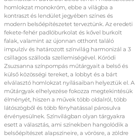
homlokzat monokróm, ebbe a világba a
kontraszt és lendület jegyében színes és
modern belsőépítészetet terveztünk. Az eredeti
fekete-fehér padlóburkolat és kővel burkolt
falak, valamint az újonnan otthont találó
impulzív és határozott színvilág harmonizál a 3
csillagos szálloda szellemiségével. Kóródi
Zsuzsanna színpompás műtárgyait a belső és
külső közösségi tereket, a lobbyt és a bárt
elválasztó homlokzat nyílásaiban helyeztük el. A
műtárgyak elhelyezése fokozza megtekintésük
élményét, hiszen a művek több oldalról, több
látószögből és több fényhatással párosulva
érvényesülnek. Színvilágban olyan tárgyakra
esett a választás, ami színekben hangolódik a
belsőépítészet alapszíneire, a vörösre, a zöldre