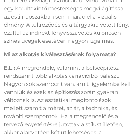
belő terek kivilágításából árad. Mindazonáltal
egy körültekintő mesterséges megvilágítással
az esti napszakban sem marad el a vizuális
élmény. A tükröződés és a tárgyakra vetett fény,
ezáltal az indirekt fényvisszavetés különösen
színes üvegek esetében nagyon izgalmas.
Mi az alkotás kiválasztásának folyamata?
E.L.:
A megrendelő, valamint a belsőépítész
rendszerint több alkotás variációiból választ.
Nagyon sok szempont van, amit figyelembe kell
venniük és ezek az építkezés során gyakran
változnak is. Az esztétikai megfontolások
mellett számít a méret, az ár, a technika, és
további szempontok. Ha a megrendelő és a
tervező egyetértésre jutottak a stílust illetően,
akkor alapvetően két út lehetséges: a