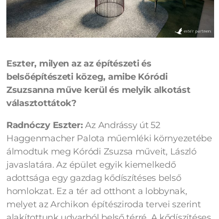
Eszter, milyen az az építészeti és
belsőépítészeti közeg, amibe Kóródi
Zsuzsanna műve kerül és melyik alkotást
választottátok?
Radnóczy Eszter:
Az Andrássy út 52
Haggenmacher Palota műemléki környezetébe
álmodtuk meg Kóródi Zsuzsa műveit, László
javaslatára. Az épület egyik kiemelkedő
adottsága egy gazdag kődíszítéses belső
homlokzat. Ez a tér ad otthont a lobbynak,
melyet az Archikon építésziroda tervei szerint
alakítottunk udvarból belső térré. A kődíszítéses