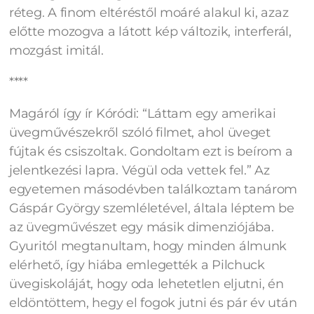
réteg. A finom eltéréstől moáré alakul ki, azaz
előtte mozogva a látott kép változik, interferál,
mozgást imitál.
****
Magáról így ír Kóródi: “Láttam egy amerikai
üvegművészekről szóló filmet, ahol üveget
fújtak és csiszoltak. Gondoltam ezt is beírom a
jelentkezési lapra. Végül oda vettek fel.” Az
egyetemen másodévben találkoztam tanárom
Gáspár György szemléletével, általa léptem be
az üvegművészet egy másik dimenziójába.
Gyuritól megtanultam, hogy minden álmunk
elérhető, így hiába emlegették a Pilchuck
üvegiskoláját, hogy oda lehetetlen eljutni, én
eldöntöttem, hegy el fogok jutni és pár év után