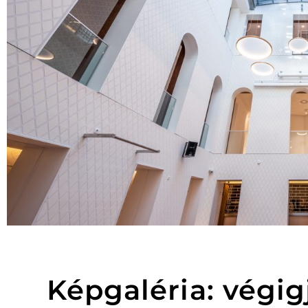
Képgaléria: végigj