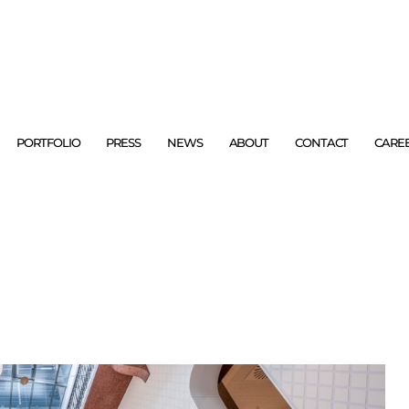
PORTFOLIO
PRESS
NEWS
ABOUT
CONTACT
CARE