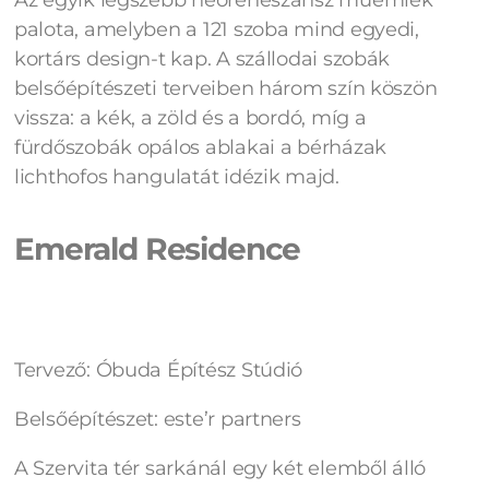
palota, amelyben a 121 szoba mind egyedi,
kortárs design-t kap. A szállodai szobák
belsőépítészeti terveiben három szín köszön
vissza: a kék, a zöld és a bordó, míg a
fürdőszobák opálos ablakai a bérházak
lichthofos hangulatát idézik majd.
Emerald Residence
Tervező: Óbuda Építész Stúdió
Belsőépítészet: este’r partners
A Szervita tér sarkánál egy két elemből álló