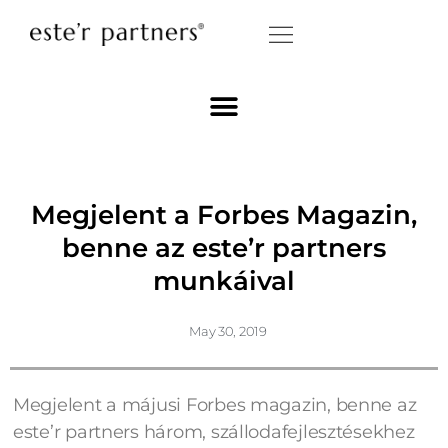
Megjelent a Forbes Magazin,
benne az este’r partners
munkáival
May 30, 2019
Megjelent a májusi Forbes magazin, benne az
este’r partners három, szállodafejlesztésekhez