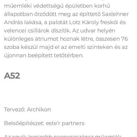
műemléki védettségű épületben korhű
állapotban őrződött meg az építtető Saxlehner
András lakása, a palotát Lotz Károly freskói és
velencei csillárok díszítik. Az udvar helyén
különleges átriumot hoznak létre, összesen 76
szoba készül majd el az emelti szinteken és az
újonnan beépített tetőtérben.
A52
Tervező: Archikon
Belsőépítészet: este’r partners
Az egyik legszebb neoreneszánsz műemlék