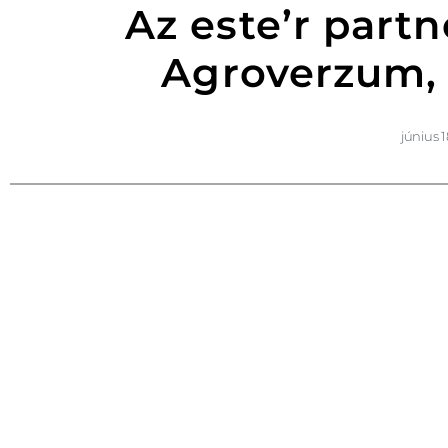
Az este’r part
Agroverzum,
június 1