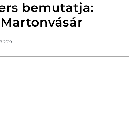
ners bemutatja:
 Martonvásár
8, 2019