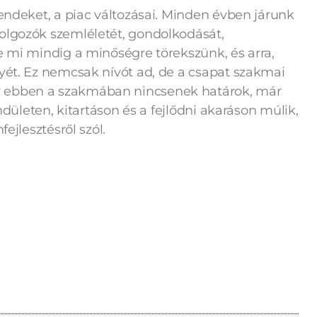
rendeket, a piac változásai. Minden évben járunk
olgozók szemléletét, gondolkodását,
e mi mindig a minőségre törekszünk, és arra,
lyét. Ez nemcsak nívót ad, de a csapat szakmai
y ebben a szakmában nincsenek határok, már
endületen, kitartáson és a fejlődni akaráson múlik,
ejlesztésről szól.