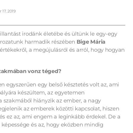
17, 2019
antást irodánk életébe és ültünk le egy-egy
sorozatunk harmadik részében
Bige Mária
rtékekről, a megújulásról és arról, hogy hogyan
a szakmában vonz téged?
 egyszerűen egy belső késztetés volt az, ami
pályára készültem, az egyetemen
 szakmából hiányzik az ember, a nagy
jelenik az emberek közötti kapcsolat, hiszen
 és ez az, ami engem a leginkább érdekel. De a
ló képessége és az, hogy eközben mindig