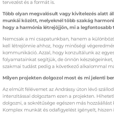
tervezést és a formát is.
Több olyan megvalósult vagy kivitelezés alatt áll
munkái között, melyeknél több szakág harmoni
hogy a harmónia létrejöjjön, mi a legfontosabb
Nemcsak a mi csapatunkban, hanem a különböző 
kell létrejönnie ahhoz, hogy minőségi végeredmén
kommunikáció. Azzal, hogy konzultálunk az egyes
folyamatainkat segítjük, de önnön készségeinket, 
szakmai tudást pedig a következő alkalommal má
Milyen projekten dolgozol most és mi jelenti be
Az elmúlt félévemet az Andrássy úton lévő szálloda,
intenzitással dolgoztam ezen a projekten. Hihet
dolgozni, a sokrétűsége egészen más hozzáállást 
Komplex munkát és odafigyelést igényelt, hiszen 