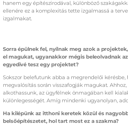
hanem egy építészirodával, különböző szakágakk
ellenére ez a komplexitás tette izgalmassá a terve
izgalmakat.
Sorra épülnek fel, nyílnak meg azok a projekte
el magukat, ugyanakkor mégis beleolvadnak az
egyedivé tesz egy projektet?
Sokszor belefutunk abba a megrendelői kérésbe, h
megvalósítás során visszafogják magukat. Ahhoz,
alkothassunk, az ügyfélnek önmagában kell kialakí
különlegességét. Amíg mindenki ugyanolyan, add
Ha kilépünk az itthoni keretek közül és nagyob
belsőépítészetet, hol tart most ez a szakma?