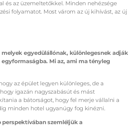
al és az üzemeltetőkkel. Minden nehézsége
zési folyamatot. Most várom az új kihívást, az új
k, melyek egyedülállónak, különlegesnek adják
 egyformaságba. Mi az, ami ma tényleg
ogy az épület legyen különleges, de a
 hogy igazán nagyszabásút és mást
tania a bátorságot, hogy fel merje vállalni a
ig minden hotel ugyanúgy fog kinézni.
b perspektívában szemléljük a