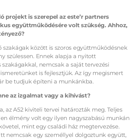
ó projekt is szerepel az este’r partners
kus együttműködésére volt szükség. Ahhoz,
 tényező?
szakágak között is szoros együttműködésnek
y szülessen. Ennek alapja a nyitott
 szakágakkal, nemcsak a saját tervezési
ismeretünket is fejlesztjük. Az így megismert
r be tudjuk építeni a munkánkba.
nne az izgalmat vagy a kihívást?
 az A52 kiviteli tervei határozták meg. Teljes
etlen élmény volt egy ilyen nagyszabású munkán
követel, mint egy családi ház megtervezése.
itt nemcsak egy személlyel dolgoztunk együtt,