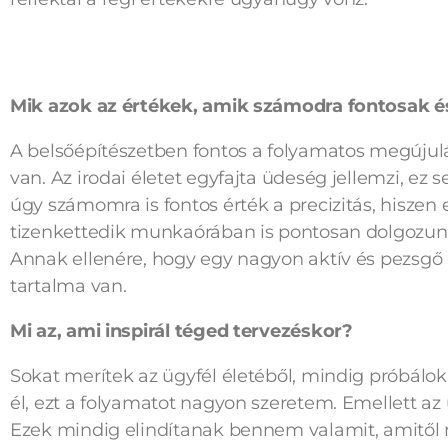
Mik azok az értékek, amik számodra fontosak 
A belsőépítészetben fontos a folyamatos megújulás 
van. Az irodai életet egyfajta üdeség jellemzi, ez 
úgy számomra is fontos érték a precizitás, hisze
tizenkettedik munkaórában is pontosan dolgozunk
Annak ellenére, hogy egy nagyon aktív és pezsg
tartalma van.
Mi az, ami inspirál téged tervezéskor?
Sokat merítek az ügyfél életéből, mindig próbálo
él, ezt a folyamatot nagyon szeretem. Emellett az
Ezek mindig elindítanak bennem valamit, amitől má