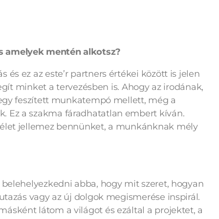
és amelyek mentén alkotsz?
és ez az este’r partners értékei között is jelen
segít minket a tervezésben is. Ahogy az irodának,
n egy feszített munkatempó mellett, még a
. Ez a szakma fáradhatatlan embert kíván.
ő élet jellemez bennünket, a munkánknak mély
k belehelyezkedni abba, hogy mit szeret, hogyan
 utazás vagy az új dolgok megismerése inspirál.
sként látom a világot és ezáltal a projektet, a