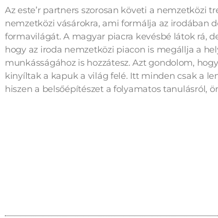
Az este’r partners szorosan követi a nemzetközi t
nemzetközi vásárokra, ami formálja az irodában d
formavilágát. A magyar piacra kevésbé látok rá, d
hogy az iroda nemzetközi piacon is megállja a he
munkásságához is hozzátesz. Azt gondolom, hog
kinyíltak a kapuk a világ felé. Itt minden csak a l
hiszen a belsőépítészet a folyamatos tanulásról, önf