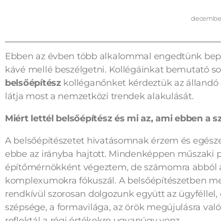
december 
Ebben az évben több alkalommal engedtünk bepill
kávé mellé beszélgetni. Kollégáinkat bemutató 
belsőépítész
kolléganőnket kérdeztük az állandó é
látja most a nemzetközi trendek alakulását.
Miért lettél belsőépítész és mi az, ami ebben 
A belsőépítészetet hivatásomnak érzem és egészen
ebbe az irányba hajtott. Mindenképpen műszaki 
építőmérnökként végeztem, de számomra abból a
komplexumokra fókuszál. A belsőépítészetben meg
rendkívül szorosan dolgozunk együtt az ügyféllel,
szépsége, a formavilága, az örök megújulásra va
reflektál a régi értékekre ugyanúgy vonz.