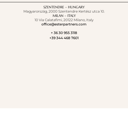
SZENTENDRE – HUNGARY
Magyarország, 2000 Szentendre Kertész utca 10.
MILAN – ITALY
10 Via Calatafimi, 20122 Milano, Italy
office@esterpartners.com
+ 36 30 955 3118
+39 344 468 7601