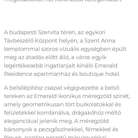
A budapesti Szervita téren, az egykori
Távbeszélő Központ helyén, a Szent Anna
templommal szoros vizuális egységben épült
meg az átadás előtt álló, a város egyik
legértékesebb ingatlanjait kínáló Emerald
Residence apartmanház és boutique hotel.
A belsőépítész csapat végigvezette a belső
tereken az Emerald ikonikus méregzöld színét,
amely geometrikusan tört burkolatokkal és
felületekkel kombinálva, drágakőhöz méltó
eleganciával jelenik meg. A méregzöld
bársonyok a pezsgőszínekkel, fémekkel és
fényes, gazdag erezetű márványokkal