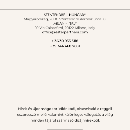
SZENTENDRE – HUNGARY
Magyarország, 2000 Szentendre Kertész utca 10.
MILAN – ITALY
10 Via Calatafimi, 20122 Milano, Italy
office@esterpartners.com
+ 36 30 955 3118
+39 344 468 7601
Hírek és újdonságok stúdiónkból, olvasnivaló a reggeli
eszpresszó mellé, valamint különleges válogatás a világ
minden tájáról származó dizájnhírekből.