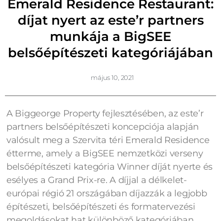
Emerald Residence Restaurant:
díjat nyert az este’r partners
munkája a BigSEE
belsőépítészeti kategóriájában
május 10, 2021
A Biggeorge Property fejlesztésében, az este’r
partners belsőépítészeti koncepciója alapján
valósult meg a Szervita téri Emerald Residence
étterme, amely a BigSEE nemzetközi verseny
belsőépítészeti kategória Winner díját nyerte és
esélyes a Grand Prix-re. A díjjal a délkelet-
európai régió 21 országában díjazzák a legjobb
építészeti, belsőépítészeti és formatervezési
megoldásokat hat különböző kategóriában.