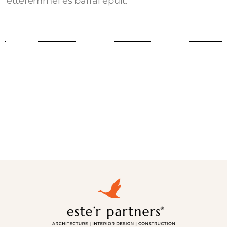
étteremmel és bárral épült.