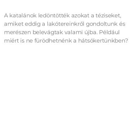
A katalánok ledöntötték azokat a téziseket,
amiket eddig a lakótereinkről gondoltunk és
merészen belevágtak valami újba. Például
miért is ne fürödhetnénk a hátsókertünkben?