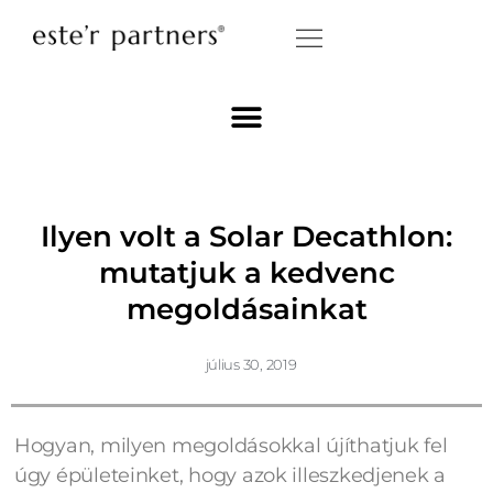
Ilyen volt a Solar Decathlon:
mutatjuk a kedvenc
megoldásainkat
július 30, 2019
Hogyan, milyen megoldásokkal újíthatjuk fel
úgy épületeinket, hogy azok illeszkedjenek a