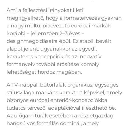
Ami a fejlesztési irányokat illeti,
megfigyelhető, hogy a formatervezés gyakran
a nagy múltú, piacvezető európai márkák
korábbi – jellemzően 2–3 éves –
designmegoldásaira épül. Ez stabil, bevált
alapot jelent, ugyanakkor az egyedi,
karakteres koncepciók és az innovatív
formanyelv további erősítése komoly
lehetőséget hordoz magában.
A TV-nappali bútorfalak organikus, egységes
stílusvilága markáns karaktert képvisel, amely
bizonyos európai enteriőr-koncepciókba
tudatos tervezői adaptációval illeszthető be.
Az ülőgarnitúrák esetében a részletgazdag,
hangsúlyos formálás dominál, amely