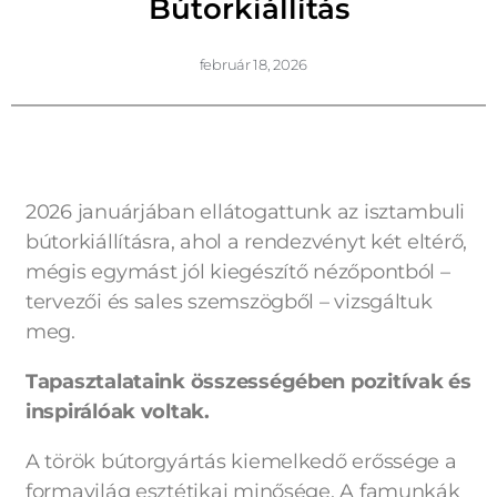
Bútorkiállítás
február 18, 2026
2026 januárjában ellátogattunk az isztambuli
bútorkiállításra, ahol a rendezvényt két eltérő,
mégis egymást jól kiegészítő nézőpontból –
tervezői és sales szemszögből – vizsgáltuk
meg.
Tapasztalataink összességében pozitívak és
inspirálóak voltak.
A török bútorgyártás kiemelkedő erőssége a
formavilág esztétikai minősége. A famunkák