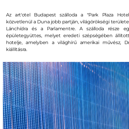
Az art'otel Budapest szálloda a "Park Plaza Hotel
közvetlenül a Duna jobb partján, világörökségi területen
Lánchídra és a Parlamentre. A szálloda része eg
épületegyüttes, melyet eredeti szépségében állította
hotelje, amelyben a világhírű amerikai művész, Do
kiállításra.