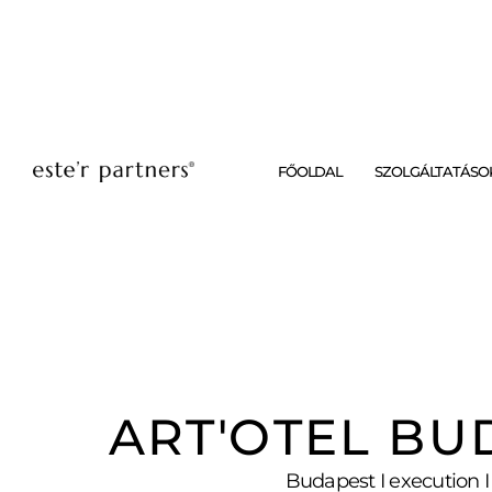
FŐOLDAL
SZOLGÁLTATÁSO
ART'OTEL BU
Budapest I execution I