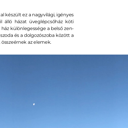
al készült ez a nagyvilági, igényes
 álló házat üveglépcsőház köti
 a ház különlegessége a belső zen-
z uszoda és a dolgozószoba között a
, összeérnek az elemek.