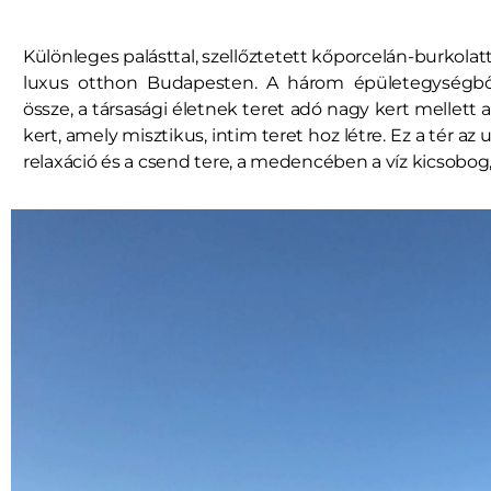
Különleges palásttal, szellőztetett kőporcelán-burkolatt
luxus otthon Budapesten. A három épületegységből
össze, a társasági életnek teret adó nagy kert mellett
kert, amely misztikus, intim teret hoz létre. Ez a tér a
relaxáció és a csend tere, a medencében a víz kicsobog