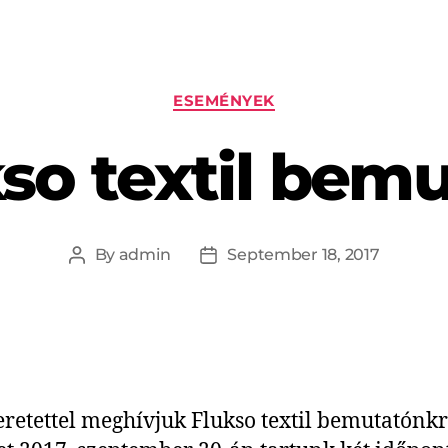
ESEMÉNYEK
so textil bem
By
admin
September 18, 2017
eretettel meghívjuk Flukso textil bemutatónkr