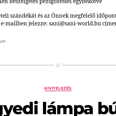
tlen beszélgetés pezsgőzéssel egybekötve
teli szándékát és az Önnek megfelelő időpon
 e-mailben jelezze: sani@sani-world.hu címe
yar
KIVITELEZÉS
yedi lámpa b