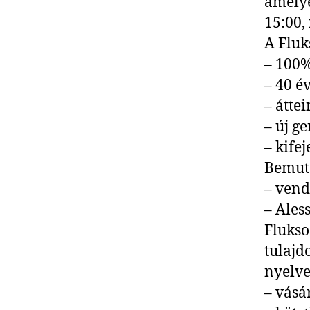
amelye
15:00, 
A Fluk
– 100%
– 40 é
– átte
– új ge
– kife
Bemut
– vend
– Ales
Flukso 
tulajd
nyelve
– vásá