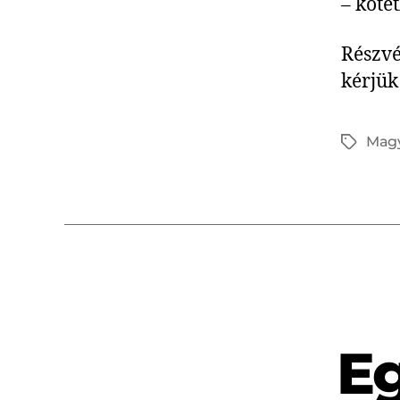
– köte
Részvé
kérjük
Mag
Eg