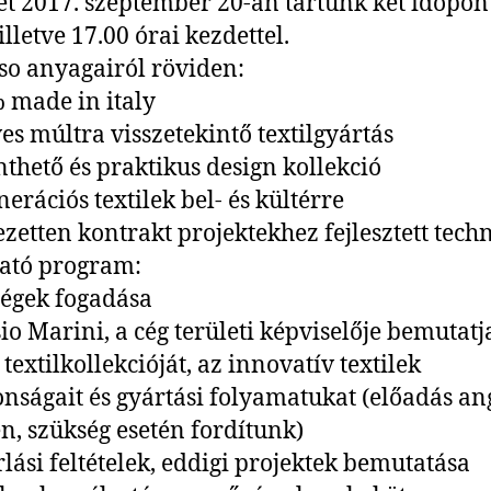
t 2017. szeptember 20-án tartunk két időpon
illetve 17.00 órai kezdettel.
so anyagairól röviden:
 made in italy
ves múltra visszetekintő textilgyártás
inthető és praktikus design kollekció
nerációs textilek bel- és kültérre
jezetten kontrakt projektekhez fejlesztett tech
ató program:
égek fogadása
sio Marini, a cég területi képviselője bemutatj
textilkollekcióját, az innovatív textilek
onságait és gyártási folyamatukat (előadás an
n, szükség esetén fordítunk)
rlási feltételek, eddigi projektek bemutatása