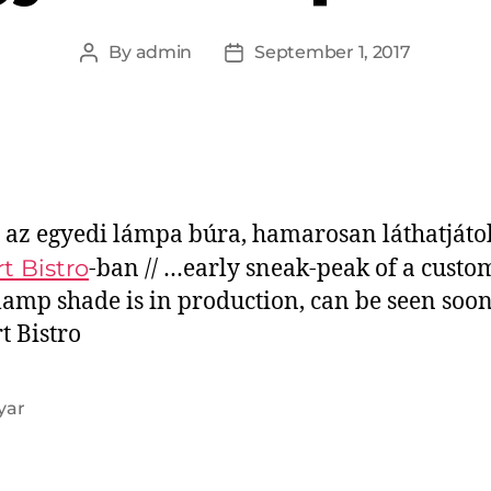
By
admin
September 1, 2017
 az egyedi lámpa búra, hamarosan láthatjáto
t Bistro
-ban // …early sneak-peak of a custo
amp shade is in production, can be seen soon
t Bistro
yar