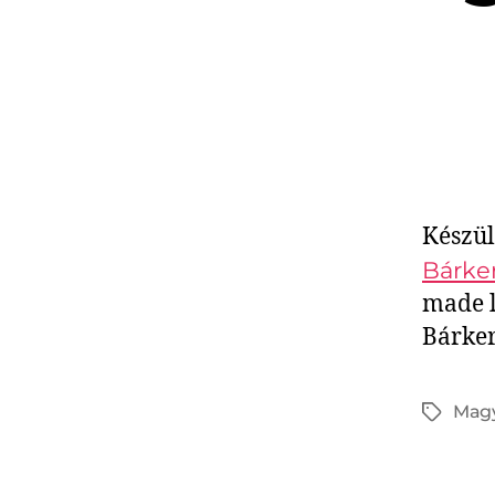
Készül
Bárker
made l
Bárker
Mag