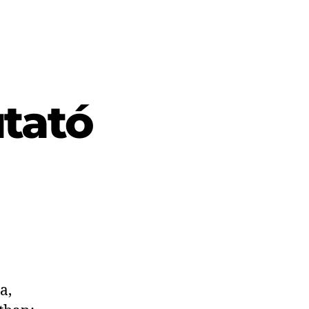
utató
a,