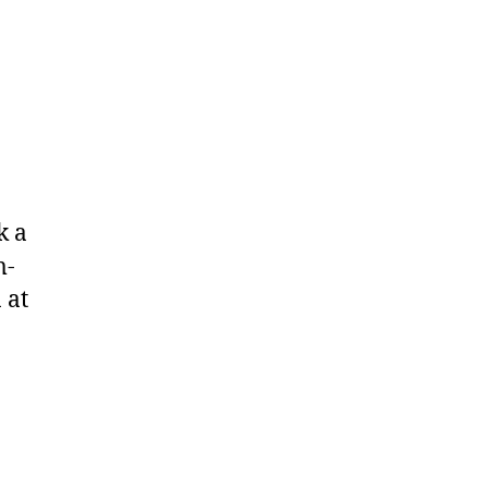
k a
m-
 at