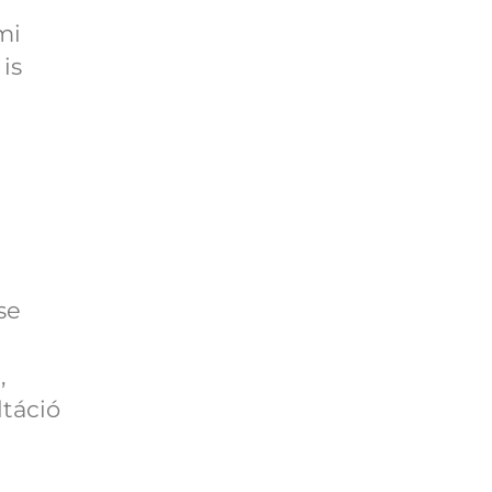
mi
is
se
,
ltáció