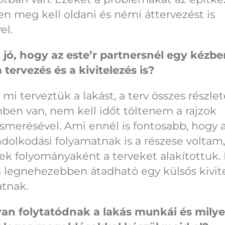
n meg kell oldani és némi áttervezést is
el.
 jó, hogy az este’r partnersnél egy kézb
 tervezés és a kivitelezés is?
 mi terveztük a lakást, a terv összes részlet
ben van, nem kell időt töltenem a rajzok
merésével. Ami ennél is fontosabb, hogy 
dolkodási folyamatnak is a részese voltam,
k folyományaként a terveket alakítottuk. 
 legnehezebben átadható egy külsős kivit
tnak.
an folytatódnak a lakás munkái és mily