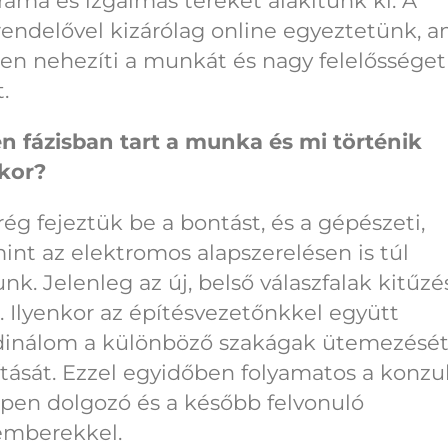
áma és izgalmas tereket alakítunk ki. A
ndelővel kizárólag online egyeztetünk, a
en nehezíti a munkát és nagy felelősséget 
.
n fázisban tart a munka és mi történik
nkor?
g fejeztük be a bontást, és a gépészeti,
int az elektromos alapszerelésen is túl
nk. Jelenleg az új, belső válaszfalak kitűzé
k. Ilyenkor az építésvezetőnkkel együtt
dinálom a különböző szakágak ütemezését
ítását. Ezzel egyidőben folyamatos a konzu
pen dolgozó és a később felvonuló
emberekkel.