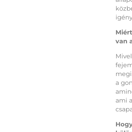
közbe
igény
Miért
van a
Mivel
fejem
megis
a gon
amine
ami a
csapa
Hogy