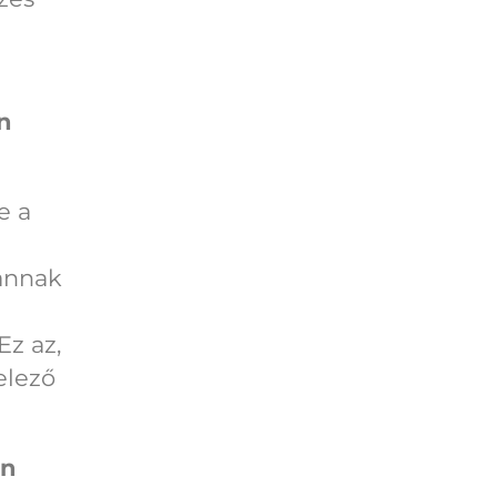
en
e a
annak
Ez az,
elező
en