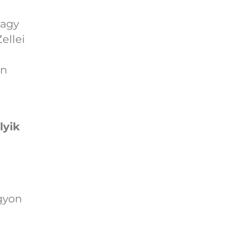
vagy
ellei
en
lyik
agyon