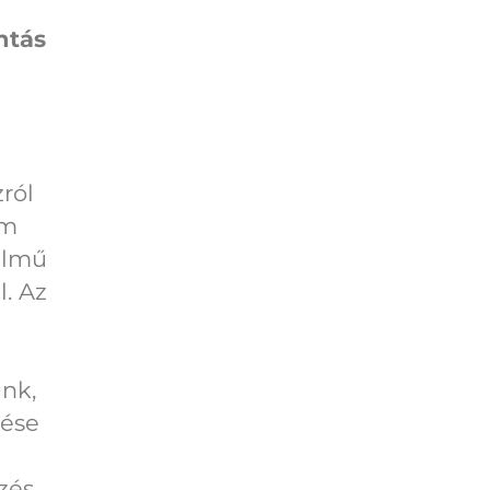
ntás
ról
em
elmű
l. Az
unk,
lése
zés