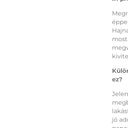
Megre
éppen
Hajna
mosta
megv
kivit
Külö
ez?
Jele
megbí
lakás
jó ad