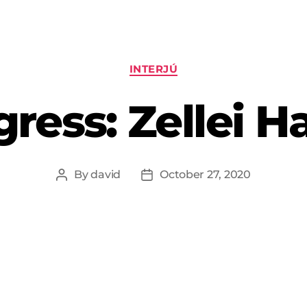
INTERJÚ
gress: Zellei H
By
david
October 27, 2020