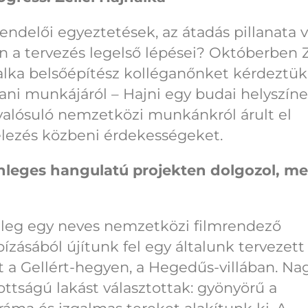
ndelői egyeztetések, az átadás pillanata 
 a tervezés legelső lépései? Októberben Z
lka belsőépítész kolléganőnket kérdeztük
ni munkájáról – Hajni egy budai helyszín
alósuló nemzetközi munkánkról árult el
elezés közbeni érdekességeket.
nleges hangulatú projekten dolgozol, me
nleg egy neves nemzetközi filmrendező
zásából újítunk fel egy általunk tervezett
t a Gellért-hegyen, a Hegedűs-villában. N
ottságú lakást választottak: gyönyörű a