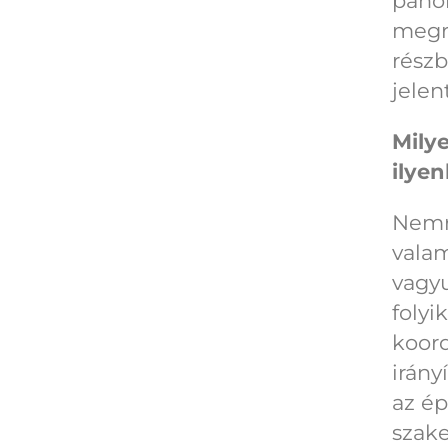
panor
megre
részb
jelent
Milye
ilye
Nemré
valam
vagyu
folyi
koor
irány
az ép
szak