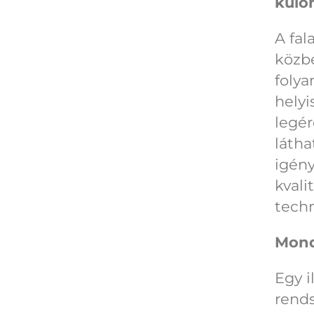
külö
A fal
közbe
folya
helyi
legér
látha
igény
kvali
tech
Mond
Egy i
rends