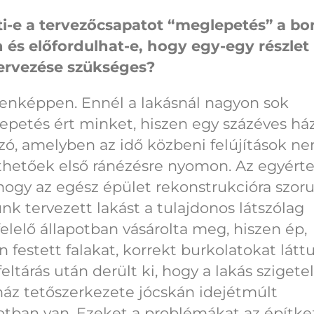
ti-e a tervezőcsapatot “meglepetés” a bo
 és előfordulhat-e, hogy egy-egy részlet
tervezése szükséges?
enképpen. Ennél a lakásnál nagyon sok
petés ért minket, hiszen egy százéves ház
zó, amelyben az idő közbeni felújítások n
thetőek első ránézésre nyomon. Az egyért
 hogy az egész épület rekonstrukcióra szoru
unk tervezett lakást a tulajdonos látszólag
lelő állapotban vásárolta meg, hiszen ép,
en festett falakat, korrekt burkolatokat látt
feltárás után derült ki, hogy a lakás szigete
ház tetőszerkezete jócskán idejétmúlt
otban van. Ezeket a problémákat az építke