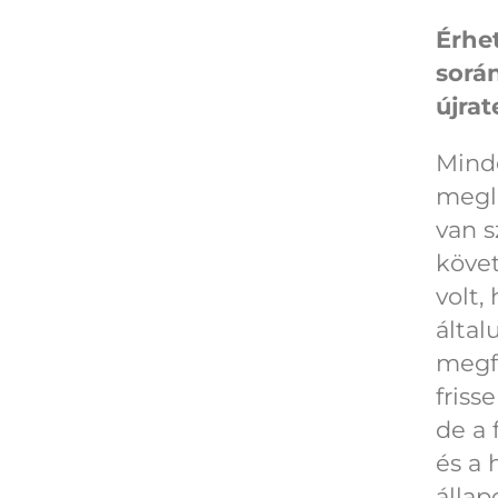
Érhe
során
újra
Mind
megle
van s
köve
volt,
által
megfe
friss
de a 
és a 
állap