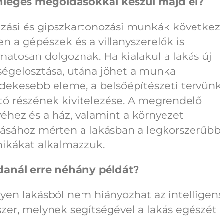
nleges megoldásokkal készül majd el?
azási és gipszkartonozási munkák követke
n a gépészek és a villanyszerelők is
matosan dolgoznak. Ha kialakul a lakás új
ségelosztása, utána jöhet a munka
dekesebb eleme, a belsőépítészeti tervün
tó részének kivitelezése. A megrendelő
éhez és a ház, valamint a környezet
tásához mérten a lakásban a legkorszerűb
nikákat alkalmazzuk.
anál erre néhány példát?
lyen lakásból nem hiányozhat az intelligen
zer, melynek segítségével a lakás egészét