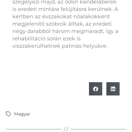
szegélyezi majd, az ódon kandeláberek
is eredeti mintára felújításra kerülnek. A
kertben az évszakokat nőalakokként
megjelenítő szobrok álltak, az eredeti
négy darabból három megmaradt, így a
rehabilitáció során ezek is
visszakerülhetnek patinás helyükre.
Magyar