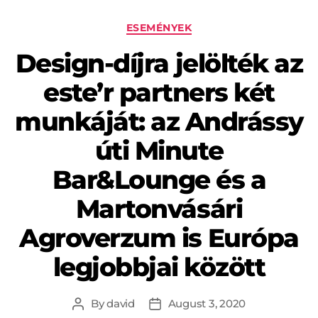
ESEMÉNYEK
Design-díjra jelölték az
este’r partners két
munkáját: az Andrássy
úti Minute
Bar&Lounge és a
Martonvásári
Agroverzum is Európa
legjobbjai között
By
david
August 3, 2020