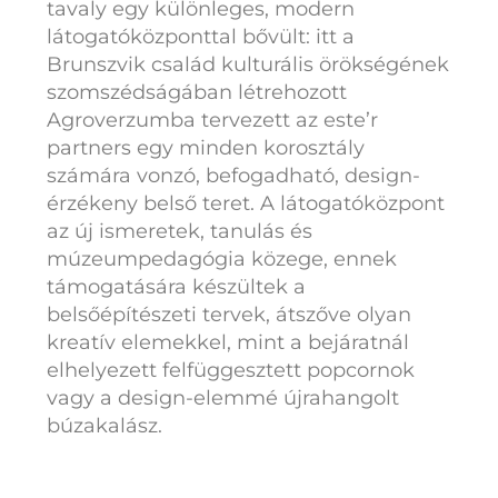
tavaly egy különleges, modern
látogatóközponttal bővült: itt a
Brunszvik család kulturális örökségének
szomszédságában létrehozott
Agroverzumba tervezett az este’r
partners egy minden korosztály
számára vonzó, befogadható, design-
érzékeny belső teret. A látogatóközpont
az új ismeretek, tanulás és
múzeumpedagógia közege, ennek
támogatására készültek a
belsőépítészeti tervek, átszőve olyan
kreatív elemekkel, mint a bejáratnál
elhelyezett felfüggesztett popcornok
vagy a design-elemmé újrahangolt
búzakalász.