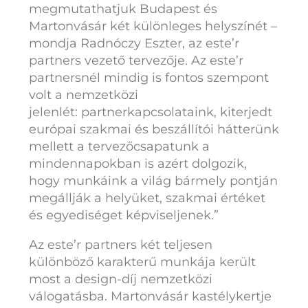
megmutathatjuk Budapest és
Martonvásár két különleges helyszínét –
mondja Radnóczy Eszter, az este’r
partners vezető tervezője. Az este’r
partnersnél mindig is fontos szempont
volt a nemzetközi
jelenlét: partnerkapcsolataink, kiterjedt
európai szakmai és beszállítói hátterünk
mellett a tervezőcsapatunk a
mindennapokban is azért dolgozik,
hogy munkáink a világ bármely pontján
megállják a helyüket, szakmai értéket
és egyediséget képviseljenek.”
Az este’r partners két teljesen
különböző karakterű munkája került
most a design-díj nemzetközi
válogatásba. Martonvásár kastélykertje