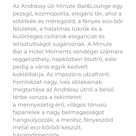
Az Andrássy úti Minute Bar&Lounge egy
pezsgő, kozmopolita, elegáns tér, ahol a
sötétkék és méregzöld, a fényes eco-bőr
felületek, a hatalmas tükrök és a
különleges csillárok eleganciát és
letisztultságot sugároznak. A Minute
Bar a Hotel Moments vendégei számára
reggelizőhely, napközben bisztró, este
pedig a város egyik kedvelt
koktélbárja. Az impozáns utcafronti
homlokzat nagy, íves ablakainak
megtartása az Andrássy útról a belső
térbe vonzza a tekintetet:
a mennyezetig érő, világos tónusú
fapanelek a nagy belmagasságot
hangsúlyozzák, a merész, fényeszöld
metál eco-bőrből készült,
háromdimenziós