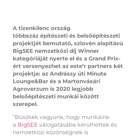
A tizenkilenc ország
többszáz építészeti és belsőépítészeti
projektjét bemutató, szlovén alapítású
BigSEE nemzetközi díj Winner
kategóriáját nyerte el és a Grand Prix-
ért versenyezhet az este’r partners két
projektje: az Andrássy úti Minute
Lounge&Bar és a Martonvásári
Agroverzum is 2020 legjobb
belsőépítészeti munkái között
szerepel.
“Büszkék vagyunk, hogy munkáink
a
BigSEE
válogatásába kerülhettek és
nemzetközi közönségnek is