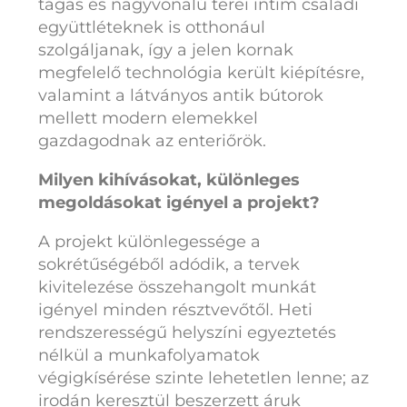
tágas és nagyvonalú terei intim családi
együttléteknek is otthonául
szolgáljanak, így a jelen kornak
megfelelő technológia került kiépítésre,
valamint a látványos antik bútorok
mellett modern elemekkel
gazdagodnak az enteriőrök.
Milyen kihívásokat, különleges
megoldásokat igényel a projekt?
A projekt különlegessége a
sokrétűségéből adódik, a tervek
kivitelezése összehangolt munkát
igényel minden résztvevőtől. Heti
rendszerességű helyszíni egyeztetés
nélkül a munkafolyamatok
végigkísérése szinte lehetetlen lenne; az
irodán keresztül beszerzett áruk