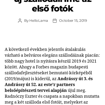
első fotók
By
HelloLama
October 15, 2019
A következő években jelentős átalakulás
várható a belváros elegáns szállodáinak piacán:
több nagy hotel is nyitásra készül 2019 és 2021
között. Ahogy a Forbes magazin budapesti
szállodafejlesztéseket bemutató körképéből
(2019/május) is kiderül, az
Andrássy út 3. és
Andrássy út 52. az este’r partners
belsőépítészeti tervei alapján
újul meg.
Radnóczy Eszter és csapata a napokban mutatta
meg a két szálloda első fotóit, melyeket az