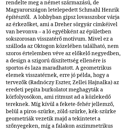
rendelte meg a német származású, de
Magyarországon letelepedett Schmahl Henrik
építésztől. A lobbyban gipsz lovasszobor várja
az érkezőket, ami a Dreher sörgyár címkéivel
van bevonva – a ló egyébként az épületben
sokszorosan visszatérő motívum. Mivel ez a
szálloda az Oktogon közelében található, nem
szoros értelemben véve az előkelő negyedben,
a design a szigorú díszítettség ellenére is
sportos és laza maradhatott. A geometrikus
elemek visszatérnek, erre jó példa, hogy a
tervezők (Radnóczy Eszter, Zellei Hajnalka) az
eredeti pepita burkolatot meghagyták a
körfolyosókon, ami ritmust ad a közlekedő
tereknek. Míg kívül a fekete-fehér jellemző,
belül a piros-szürke, zöld-szürke, kék-szürke
geometriák vezetik majd a tekintetet a
szőnyegeken, míg a falakon aszimmetrikus