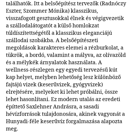
találhatók. Itt a belsőépítész tervezők (Radnóczy
Eszter, Szommer Mónika) klasszikus,
visszafogott gesztusokkal élnek és végigvezetik
a szállodalátogatót a külső homlokzat
túldíszítettségétől a klasszikus eleganciájú
szállodai szobákba. A belsőépítészeti
megoldások karakteres elemei a rézburkolat, a
tükrök, a bordó, valamint a mályva, az olívazöld
és a mélykék árnyalatok használata. A
wellness-részlegen egy egyedi tervezésű kút
kap helyet, melyben lehetőség lesz különböző
fajtájú vizek (keserűvizek, gyógyvizek)
elrejtésére, melyeket ki lehet próbálni, össze
lehet hasonlítani. Ez modern utalás az eredeti
építtető Saxlehner Andrásra, a sasadi
hévízforrások tulajdonosára, akinek vagyonát a
Hunyadi-féle keserűvíz forgalmazása alapozta
meg.