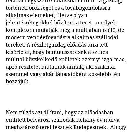
feladata egyszerre fókuszban tartani a gazdag,
történeti örökséget és a továbbgondolásra
alkalmas elemeket, illetve olyan
jelentésrétegekkel bővíteni a teret, amelyek
komplexen mutatják meg a múltjában is élő, de
modern vendégfogadásra alkalmas szállodai
tereket. A részletgazdag előadás arra tett
kísérletet, hogy bemutassa: ezek a színes
múlttal büszkélkedő épületek ezernyi izgalmas,
apró részletet mutatnak annak, aki szakmai
szemmel vagy akár látogatóként közelebb lép
hozzájuk.
Nem túlzás azt állítani, hogy az előadásban
említett belvárosi szállodák néhány év múlva
meghatározó terei lesznek Budapestnek. Ahogy