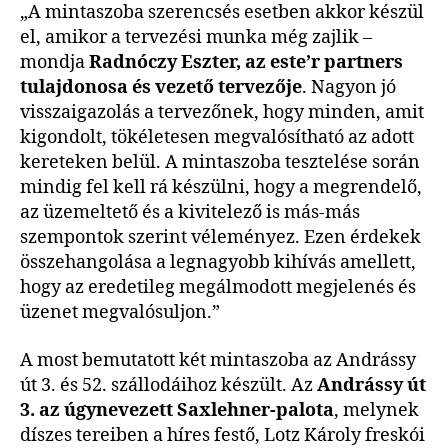
„A mintaszoba szerencsés esetben akkor készül
el, amikor a tervezési munka még zajlik –
mondja
Radnóczy Eszter, az este’r partners
tulajdonosa és vezető tervezője
. Nagyon jó
visszaigazolás a tervezőnek, hogy minden, amit
kigondolt, tökéletesen megvalósítható az adott
kereteken belül. A mintaszoba tesztelése során
mindig fel kell rá készülni, hogy a megrendelő,
az üzemeltető és a kivitelező is más-más
szempontok szerint véleményez. Ezen érdekek
összehangolása a legnagyobb kihívás amellett,
hogy az eredetileg megálmodott megjelenés és
üzenet megvalósuljon.”
A most bemutatott két mintaszoba az Andrássy
út 3. és 52. szállodáihoz készült. Az
Andrássy út
3. az úgynevezett
Saxlehner-palota
, melynek
díszes tereiben a híres festő, Lotz Károly freskói