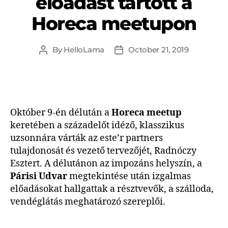
előadást tartott a
Horeca meetupon
By
HelloLama
October 21, 2019
Október 9-én délután a
Horeca meetup
keretében a századelőt idéző, klasszikus
uzsonnára várták az este’r partners
tulajdonosát és vezető tervezőjét, Radnóczy
Esztert. A délutánon az impozáns helyszín, a
Párisi Udvar
megtekintése után izgalmas
előadásokat hallgattak a résztvevők, a szálloda,
vendéglátás meghatározó szereplői.