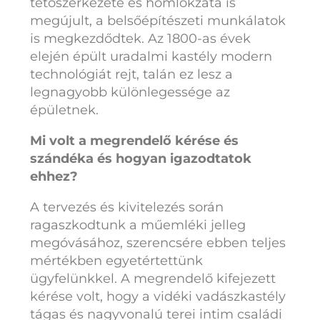
tetőszerkezete és homlokzata is
megújult, a belsőépítészeti munkálatok
is megkezdődtek. Az 1800-as évek
elején épült uradalmi kastély modern
technológiát rejt, talán ez lesz a
legnagyobb különlegessége az
épületnek.
Mi volt a megrendelő kérése és
szándéka és hogyan igazodtatok
ehhez?
A tervezés és kivitelezés során
ragaszkodtunk a műemléki jelleg
megóvásához, szerencsére ebben teljes
mértékben egyetértettünk
ügyfelünkkel. A megrendelő kifejezett
kérése volt, hogy a vidéki vadászkastély
tágas és nagyvonalú terei intim családi