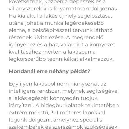
következnek, közben a gépészek és a
villanyszerelők is folyamatosan dolgoznak.
Ha kialakul a lakás új helyiségelosztása,
utána jöhet a munka legérdekesebb
eleme, a belsőépítészeti tervünk látható
részének kivitelezése. A megrendelő
igényéhez és a ház, valamint a környezet
kvalitásához mérten a lakásban a
legkorszerűbb technikákat alkalmazzuk.
Mondanál erre néhány példát?
Egy ilyen lakásból nem hiányozhat az
intelligens rendszer, melynek segítségével
a lakás egészét könnyedén tudjuk
irányítani. A hidegburkolatok tekintetében
extrém méretű, 3×1 méteres lapokkal
fogunk dolgozni, amelyhez speciális
szakemberek és szerszámok szükségesek.