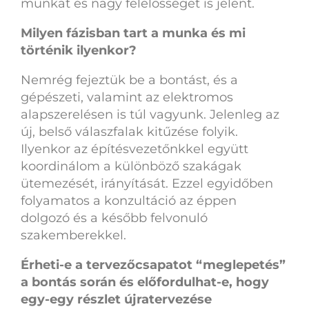
munkát és nagy felelősséget is jelent.
Milyen fázisban tart a munka és mi
történik ilyenkor?
Nemrég fejeztük be a bontást, és a
gépészeti, valamint az elektromos
alapszerelésen is túl vagyunk. Jelenleg az
új, belső válaszfalak kitűzése folyik.
Ilyenkor az építésvezetőnkkel együtt
koordinálom a különböző szakágak
ütemezését, irányítását. Ezzel egyidőben
folyamatos a konzultáció az éppen
dolgozó és a később felvonuló
szakemberekkel.
Érheti-e a tervezőcsapatot “meglepetés”
a bontás során és előfordulhat-e, hogy
egy-egy részlet újratervezése