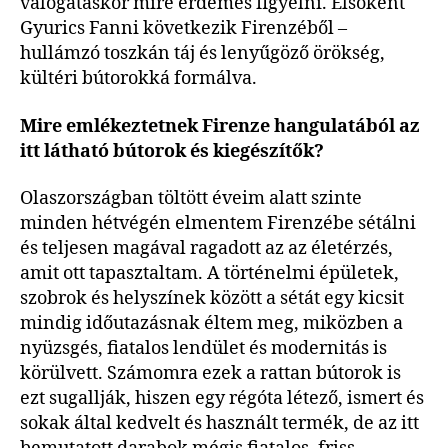
válogatáskor mire érdemes figyelni. Elsőként
Gyurics Fanni következik Firenzéből –
hullámzó toszkán táj és lenyűgöző örökség,
kültéri bútorokká formálva.
Mire emlékeztetnek Firenze hangulatából az
itt látható bútorok és kiegészítők?
Olaszországban töltött éveim alatt szinte
minden hétvégén elmentem Firenzébe sétálni
és teljesen magával ragadott az az életérzés,
amit ott tapasztaltam. A történelmi épületek,
szobrok és helyszínek között a sétát egy kicsit
mindig időutazásnak éltem meg, miközben a
nyüzsgés, fiatalos lendület és modernitás is
körülvett. Számomra ezek a rattan bútorok is
ezt sugallják, hiszen egy régóta létező, ismert és
sokak által kedvelt és használt termék, de az itt