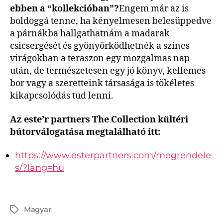
ebben a “kollekcióban”?
Engem már az is
boldoggá tenne, ha kényelmesen belesüppedve
a párnákba hallgathatnám a madarak
csicsergését és gyönyörködhetnék a színes
virágokban a teraszon egy mozgalmas nap
után, de természetesen egy jó könyv, kellemes
bor vagy a szeretteink társasága is tökéletes
kikapcsolódás tud lenni.
Az este’r partners The Collection kültéri
bútorválogatása megtalálható itt:
https://www.esterpartners.com/megrendele
s/?lang=hu
Magyar