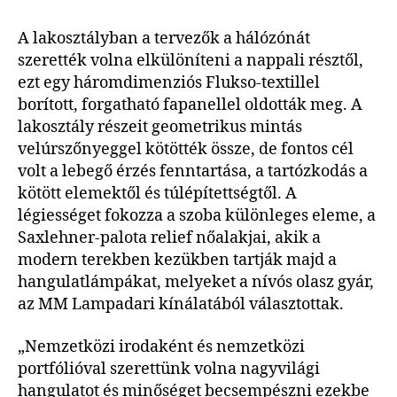
A lakosztályban a tervezők a hálózónát
szerették volna elkülöníteni a nappali résztől,
ezt egy háromdimenziós Flukso-textillel
borított, forgatható fapanellel oldották meg. A
lakosztály részeit geometrikus mintás
velúrszőnyeggel kötötték össze, de fontos cél
volt a lebegő érzés fenntartása, a tartózkodás a
kötött elemektől és túlépítettségtől. A
légiességet fokozza a szoba különleges eleme, a
Saxlehner-palota relief nőalakjai, akik a
modern terekben kezükben tartják majd a
hangulatlámpákat, melyeket a nívós olasz gyár,
az MM Lampadari kínálatából választottak.
„Nemzetközi irodaként és nemzetközi
portfólióval szerettünk volna nagyvilági
hangulatot és minőséget becsempészni ezekbe