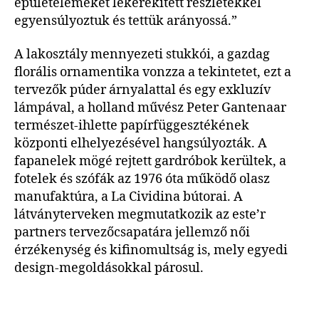
épületelemeket lekerekített részletekkel
egyensúlyoztuk és tettük arányossá.”
A lakosztály mennyezeti stukkói, a gazdag
florális ornamentika vonzza a tekintetet, ezt a
tervezők púder árnyalattal és egy exkluzív
lámpával, a holland művész Peter Gantenaar
természet-ihlette papírfüggesztékének
központi elhelyezésével hangsúlyozták. A
fapanelek mögé rejtett gardróbok kerültek, a
fotelek és szófák az 1976 óta működő olasz
manufaktúra, a La Cividina bútorai. A
látványterveken megmutatkozik az este’r
partners tervezőcsapatára jellemző női
érzékenység és kifinomultság is, mely egyedi
design-megoldásokkal párosul.