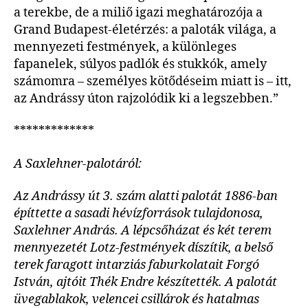
a terekbe, de a miliő igazi meghatározója a
Grand Budapest-életérzés: a paloták világa, a
mennyezeti festmények, a különleges
fapanelek, súlyos padlók és stukkók, amely
számomra – személyes kötődéseim miatt is – itt,
az Andrássy úton rajzolódik ki a legszebben.”
*************
A Saxlehner-palotáról:
Az Andrássy út 3. szám alatti palotát 1886-ban
építtette a sasadi hévízforrások tulajdonosa,
Saxlehner András. A lépcsőházat és két terem
mennyezetét Lotz-festmények díszítik, a belső
terek faragott intarziás faburkolatait Forgó
István, ajtóit Thék Endre készítették. A palotát
üvegablakok, velencei csillárok és hatalmas