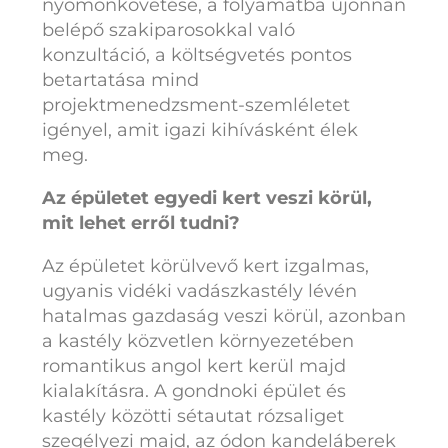
nyomonkövetése, a folyamatba újonnan
belépő szakiparosokkal való
konzultáció, a költségvetés pontos
betartatása mind
projektmenedzsment-szemléletet
igényel, amit igazi kihívásként élek
meg.
Az épületet egyedi kert veszi körül,
mit lehet erről tudni?
Az épületet körülvevő kert izgalmas,
ugyanis vidéki vadászkastély lévén
hatalmas gazdaság veszi körül, azonban
a kastély közvetlen környezetében
romantikus angol kert kerül majd
kialakításra. A gondnoki épület és
kastély közötti sétautat rózsaliget
szegélyezi majd, az ódon kandeláberek