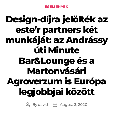
ESEMÉNYEK
Design-díjra jelölték az
este’r partners két
munkáját: az Andrássy
úti Minute
Bar&Lounge és a
Martonvásári
Agroverzum is Európa
legjobbjai között
By
david
August 3, 2020