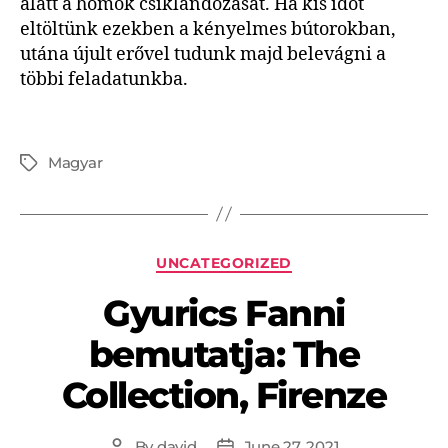
alatt a homok csiklandozását. Ha kis időt
eltöltünk ezekben a kényelmes bútorokban,
utána újult erővel tudunk majd belevágni a
többi feladatunkba.
Magyar
UNCATEGORIZED
Gyurics Fanni
bemutatja: The
Collection, Firenze
By
david
June 27, 2021