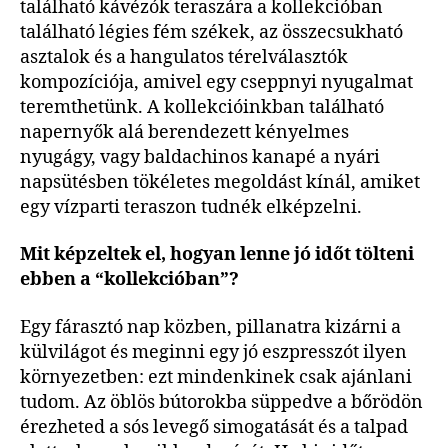
található kávézók teraszára a kollekcióban
található légies fém székek, az összecsukható
asztalok és a hangulatos térelválasztók
kompozíciója, amivel egy cseppnyi nyugalmat
teremthetünk. A kollekcióinkban található
napernyők alá berendezett kényelmes
nyugágy, vagy baldachinos kanapé a nyári
napsütésben tökéletes megoldást kínál, amiket
egy vízparti teraszon tudnék elképzelni.
Mit képzeltek el, hogyan lenne jó időt tölteni
ebben a “kollekcióban”?
Egy fárasztó nap közben, pillanatra kizárni a
külvilágot és meginni egy jó eszpresszót ilyen
környezetben: ezt mindenkinek csak ajánlani
tudom. Az öblös bútorokba süppedve a bőrödön
érezheted a sós levegő simogatását és a talpad