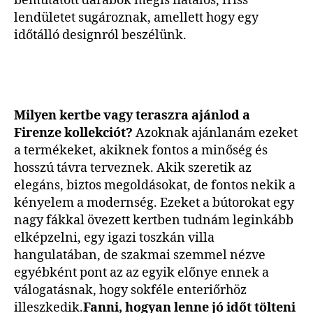
bemutatott darabok mégis fiatalos, friss
lendületet sugároznak, amellett hogy egy
időtálló designról beszélünk.
Milyen kertbe vagy teraszra ajánlod a
Firenze kollekciót?
Azoknak ajánlanám ezeket
a termékeket, akiknek fontos a minőség és
hosszú távra terveznek. Akik szeretik az
elegáns, biztos megoldásokat, de fontos nekik a
kényelem a modernség. Ezeket a bútorokat egy
nagy fákkal övezett kertben tudnám leginkább
elképzelni, egy igazi toszkán villa
hangulatában, de szakmai szemmel nézve
egyébként pont az az egyik előnye ennek a
válogatásnak, hogy sokféle enteriőrhöz
illeszkedik.
Fanni, hogyan lenne jó időt tölteni