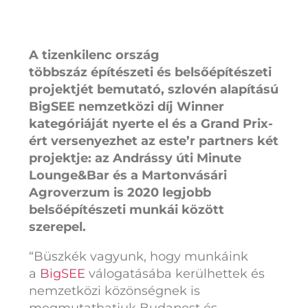
A tizenkilenc ország
többszáz építészeti és belsőépítészeti
projektjét bemutató, szlovén alapítású
BigSEE nemzetközi díj Winner
kategóriáját nyerte el és a Grand Prix-
ért versenyezhet az este’r partners két
projektje: az Andrássy úti Minute
Lounge&Bar és a Martonvásári
Agroverzum is 2020 legjobb
belsőépítészeti munkái között
szerepel.
“Büszkék vagyunk, hogy munkáink
a
BigSEE
válogatásába kerülhettek és
nemzetközi közönségnek is