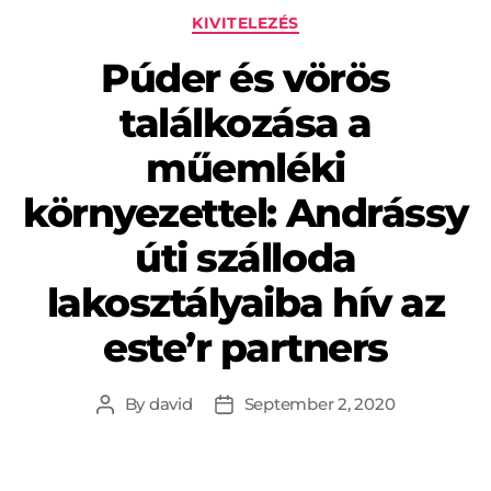
KIVITELEZÉS
Púder és vörös
találkozása a
műemléki
környezettel: Andrássy
úti szálloda
lakosztályaiba hív az
este’r partners
By
david
September 2, 2020