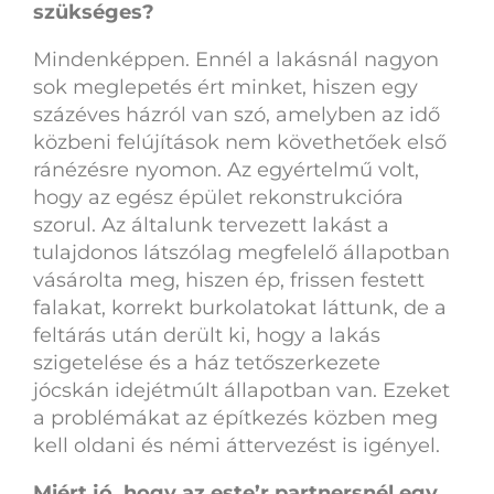
szükséges?
Mindenképpen. Ennél a lakásnál nagyon
sok meglepetés ért minket, hiszen egy
százéves házról van szó, amelyben az idő
közbeni felújítások nem követhetőek első
ránézésre nyomon. Az egyértelmű volt,
hogy az egész épület rekonstrukcióra
szorul. Az általunk tervezett lakást a
tulajdonos látszólag megfelelő állapotban
vásárolta meg, hiszen ép, frissen festett
falakat, korrekt burkolatokat láttunk, de a
feltárás után derült ki, hogy a lakás
szigetelése és a ház tetőszerkezete
jócskán idejétmúlt állapotban van. Ezeket
a problémákat az építkezés közben meg
kell oldani és némi áttervezést is igényel.
Miért jó, hogy az este’r partnersnél egy