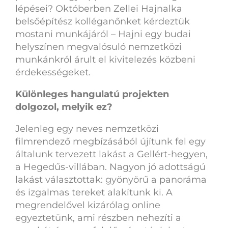
lépései? Októberben Zellei Hajnalka
belsőépítész kolléganőnket kérdeztük
mostani munkájáról – Hajni egy budai
helyszínen megvalósuló nemzetközi
munkánkról árult el kivitelezés közbeni
érdekességeket.
Különleges hangulatú projekten
dolgozol, melyik ez?
Jelenleg egy neves nemzetközi
filmrendező megbízásából újítunk fel egy
általunk tervezett lakást a Gellért-hegyen,
a Hegedűs-villában. Nagyon jó adottságú
lakást választottak: gyönyörű a panoráma
és izgalmas tereket alakítunk ki. A
megrendelővel kizárólag online
egyeztetünk, ami részben nehezíti a