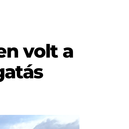
en volt a
gatás