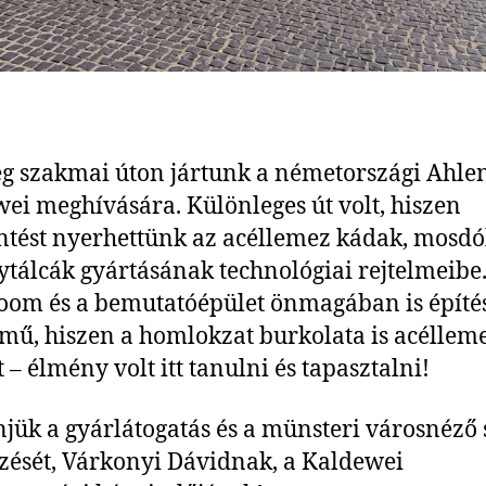
 szakmai úton jártunk a németországi Ahle
ei meghívására. Különleges út volt, hiszen
ntést nyerhettünk az acéllemez kádak, mosdó
tálcák gyártásának technológiai rejtelmeibe
om és a bemutatóépület önmagában is építés
ű, hiszen a homlokzat burkolata is acéllem
 – élmény volt itt tanulni és tapasztalni!
jük a gyárlátogatás és a münsteri városnéző 
zését, Várkonyi Dávidnak, a Kaldewei