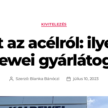
KIVITELEZÉS
az acélról: ily
ewei gyárláto
Szerző:
Bianka Bánóczi
július 10, 2023