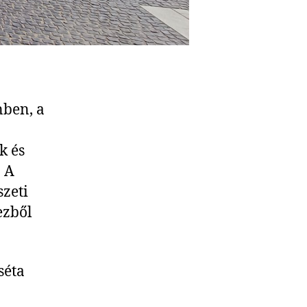
nben, a
k és
. A
zeti
ezből
séta