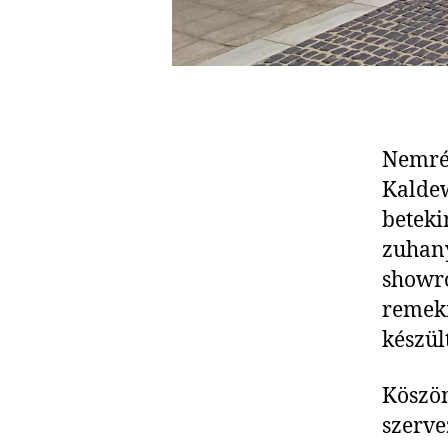
Nemrég
Kaldew
beteki
zuhany
showro
remekm
készült
Köszön
szerve